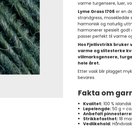
varme turgensere, luer, vo
Lyme Grass 1706
er en de
strandgress, mosekledde s
harmonisk og naturlig uttr
harmonerer spesielt godt 
passer perfekt til varme og 
Hos Fjellivstrikk bruker 
varme og slitesterke kva
villmarksgensere, turge
hele året.
Etter vask blir plagget m
bevares.
Fakta om gar
Kvalitet:
100 % islandsk 
Løpelengde:
50 g = ca
Anbefalt pinnestørrel
Strikkefasthet:
18 mas
Vedlikehold:
Håndvask 