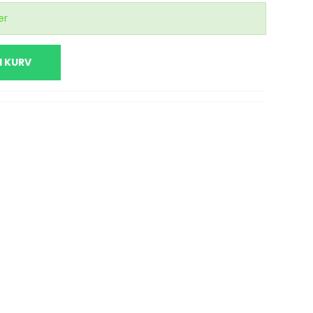
er
I KURV