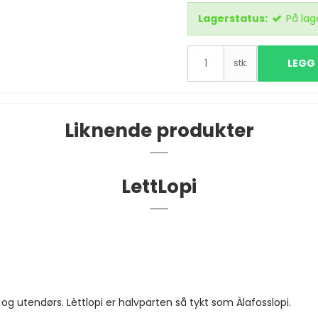
Lagerstatus:
På lag
LEGG 
stk.
Liknende produkter
LettLopi
og utendørs. Lèttlopi er halvparten så tykt som Àlafosslopi.