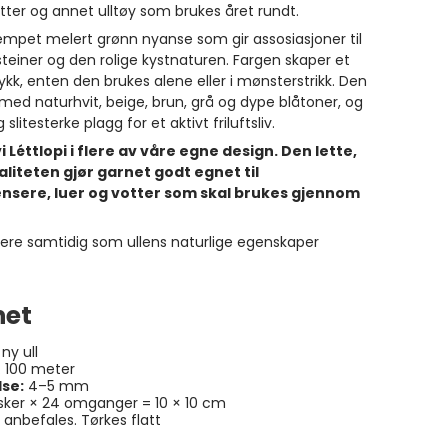
tter og annet ulltøy som brukes året rundt.
mpet melert grønn nyanse som gir assosiasjoner til
teiner og den rolige kystnaturen. Fargen skaper et
ykk, enten den brukes alene eller i mønsterstrikk. Den
med naturhvit, beige, brun, grå og dype blåtoner, og
slitesterke plagg for et aktivt friluftsliv.
vi Léttlopi i flere av våre egne design. Den lette,
liteten gjør garnet godt egnet til
nsere, luer og votter som skal brukes gjennom
ykere samtidig som ullens naturlige egenskaper
net
ny ull
. 100 meter
se:
4–5 mm
ker × 24 omganger = 10 × 10 cm
anbefales. Tørkes flatt