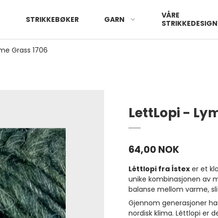
VÅRE
STRIKKEBØKER
GARN
STRIKKEDESIGN
yme Grass 1706
LettLopi - Ly
64,00 NOK
Léttlopi fra Ístex
er et kl
unike kombinasjonen av my
balanse mellom varme, sli
Gjennom generasjoner har i
nordisk klima. Léttlopi er d