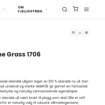
OM
FJELLIVSTRIKK
me Grass 1706
assisk islandsk ullgarn laget av 100 % islandsk ny ull. Den
k underull og sterke dekkhår gir garnet en fantastisk
testyrke og naturlig vannavvisende egenskaper.
slandsk ull vært brukt til plagg som skal tåle et røft
erfor et naturlig valg til robuste villmarksgensere,